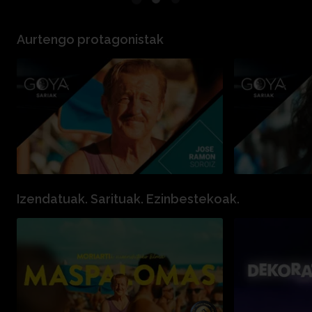
Aurtengo protagonistak
Izendatuak. Sarituak. Ezinbestekoak.