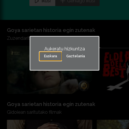
Ikusi
Gehiago ikusi
Goya sarietan historia egin zutenak
Zuzendaritzan saritutako filmak
Aukeratu hizkuntza
Euskara
Gaztelania
Goya sarietan historia egin zutenak
Gidoiean saritutako filmak