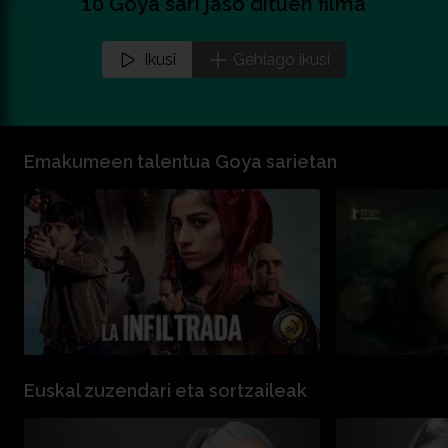
10 Goya sari jaso dituen filma
Ikusi
Gehiago ikusi
Emakumeen talentua Goya sarietan
Euskal zuzendari eta sortzaileak