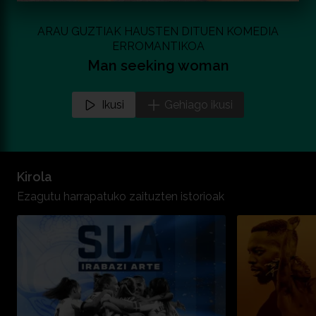
ARAU GUZTIAK HAUSTEN DITUEN KOMEDIA
ERROMANTIKOA
Man seeking woman
Ikusi
Gehiago ikusi
Kirola
Ezagutu harrapatuko zaituzten istorioak