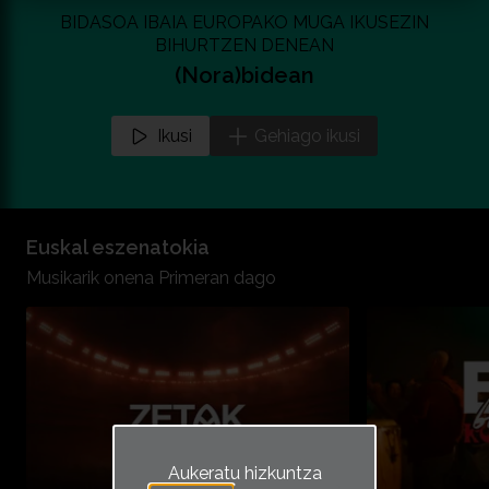
BIDASOA IBAIA EUROPAKO MUGA IKUSEZIN
BIHURTZEN DENEAN
(Nora)bidean
Ikusi
Gehiago ikusi
Euskal eszenatokia
Musikarik onena Primeran dago
Aukeratu hizkuntza