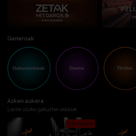
Generoak
Azken aukera
Laster utziko gaituzten edukiak
Azken egunak