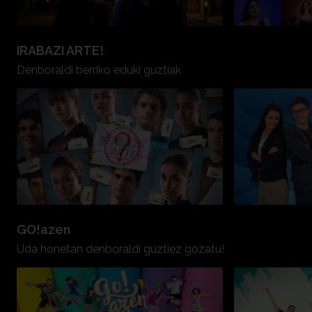
IRABAZI ARTE!
Denboraldi berriko eduki guztiak
GO!azen
Uda honetan denboraldi guztiez gozatu!