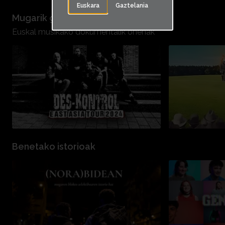
Euskara
Gaztelania
Mugarik gabeko musika
Euskal musikako dokumentalik onenak
Benetako istorioak