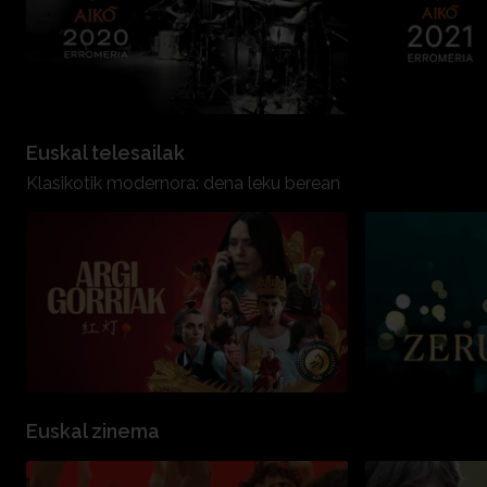
Euskal telesailak
Klasikotik modernora: dena leku berean
Euskal zinema