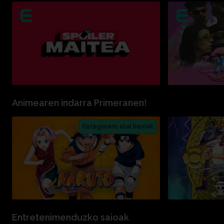
Animearen indarra Primeranen!
Ostegunero atal berriak
Entretenimenduzko saioak