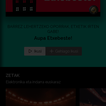
BARREZ LEHERTZEKO OPORRAK, ETXETIK IRTEN
GABE!
Aupa Etxebeste!
Ikusi
Gehiago ikusi
ZETAK
Elektronika eta indarra euskaraz