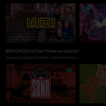
BIDEOPODCASTak Primeran daude!
Guauko bideopodcastak, Primeranen ere.