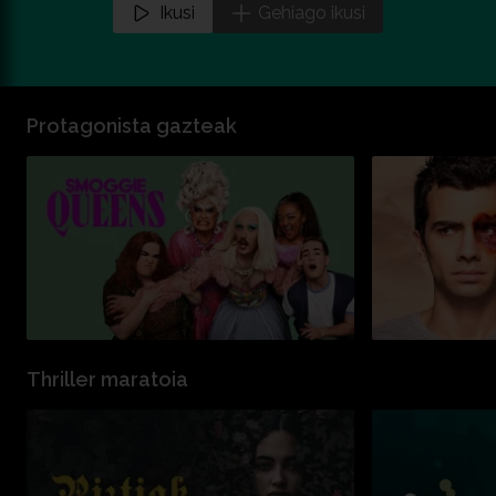
Ikusi
Gehiago ikusi
Protagonista gazteak
Thriller maratoia