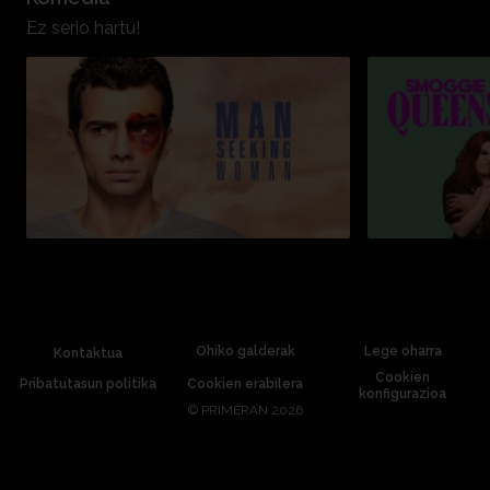
Ez serio hartu!
Ohiko galderak
Lege oharra
Kontaktua
Cookien
Pribatutasun politika
Cookien erabilera
konfigurazioa
©
PRIMERAN 2026