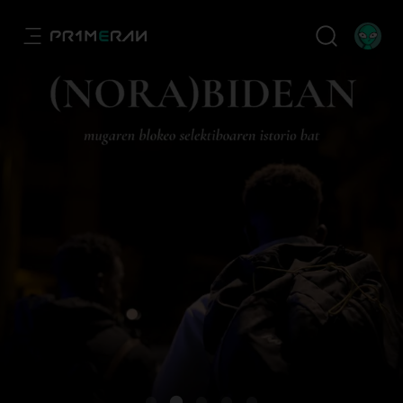
Primeran, euskarazko eta euskal stre