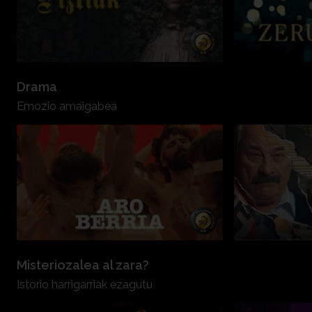
Drama
Emozio amaigabea
Misteriozalea al zara?
Istorio harrigarriak ezagutu