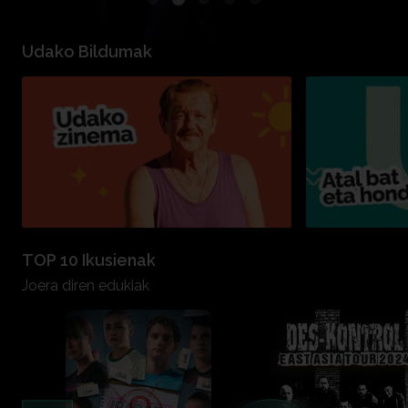
Udako Bildumak
TOP 10 Ikusienak
Joera diren edukiak