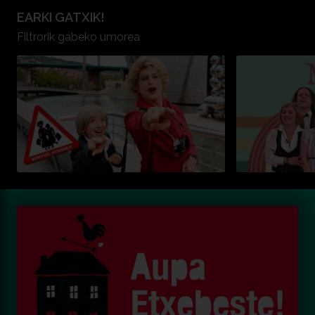
EARKI GATXIK!
Filtrorik gabeko umorea