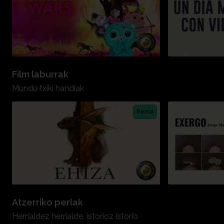
Film laburrak
Mundu txiki handiak
Berria
Atzerriko perlak
Herrialdez herrialde, istorioz istorio