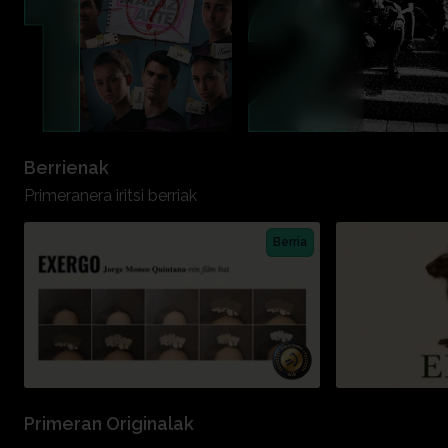
Berrienak
Primeranera iritsi berriak
Berria
Primeran Originalak