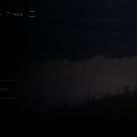
k
Zinema
hasi