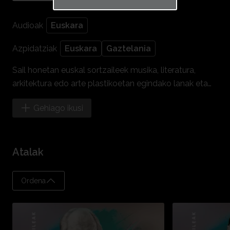
Kopiatu esteka
Audioak
Euskara
Azpidatziak
Euskara
Gaztelania
Sail honetan euskal sortzaileek musika, literatura,
arkitektura edo arte plastikoetan egindako lanak eta
haien izaera irudikatzen dira. Horretarako, lankideen
Gehiago ikusi
adierazpenak eta zinema eta bideoan jasotako
dokumentuak hartzen dira oinarritzat.
Atalak
Ordena