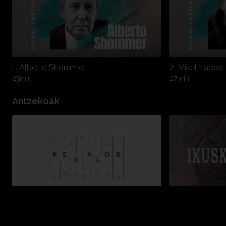
1. Alberto Shommer
2. Mikel Laboa
25min
27min
Antzekoak