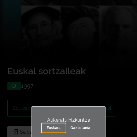
Euskal sortzaileak
D
1997
Partekatu
Edukiak ikusteko, erregistratu edo saioa hasi
Euskal sortzaileak
Aukeratu hizkuntza
Euskara
Gaztelania
Saioa hasi